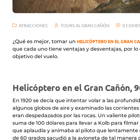
ATRACCIONES
TOURS AL GRAN CAÑÓN
0 COME
¿Qué es mejor, tomar un
HELICÓPTERO EN EL GRAN C
que cada uno tiene ventajas y desventajas, por lo
objetivo del vuelo.
Helicóptero en el Gran Cañón, 9
En 1920 se decía que intentar volar a las profundi
algunos globos de aire y examinado las corrientes q
eran despedazados por las rocas. Un valiente pilo
suma de 100 dólares para llevar a Kolb para filma
que aplaudía y animaba al piloto que lentamente 
de 60 grados sacudió a la avioneta de tal manera q