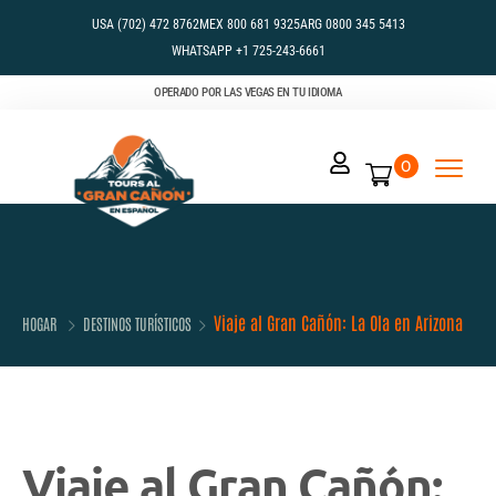
USA (702) 472 8762
MEX 800 681 9325
ARG 0800 345 5413
WHATSAPP +1 725-243-6661
OPERADO POR LAS VEGAS EN TU IDIOMA
0
Viaje al Gran Cañón: La Ola en Arizona
HOGAR
DESTINOS TURÍSTICOS
Viaje al Gran Cañón: