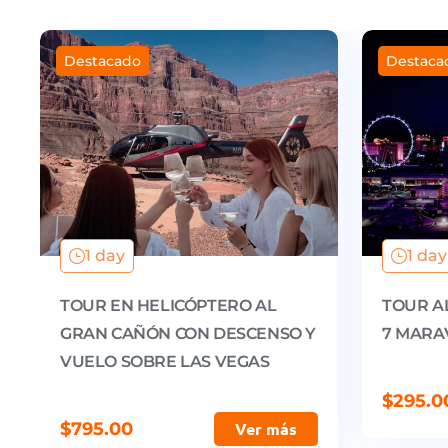
Destacado
Destaca
1 day
1 day
TOUR EN HELICÓPTERO AL
TOUR A
GRAN CAÑÓN CON DESCENSO Y
7 MARA
VUELO SOBRE LAS VEGAS
$
295.0
$
795.00
Ver más