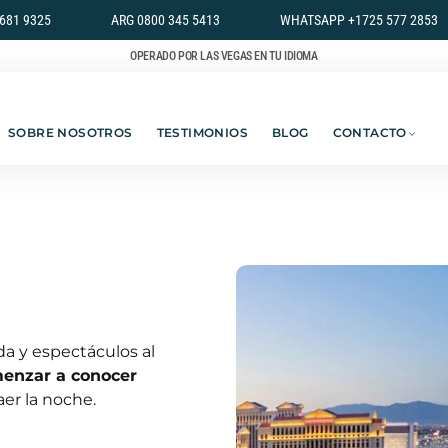
681 9325
ARG 0800 345 5413
WHATSAPP +1725 577 2853
OPERADO POR LAS VEGAS EN TU IDIOMA
SOBRE NOSOTROS
TESTIMONIOS
BLOG
CONTACTO
oda y espectáculos al
menzar a conocer
caer la noche.