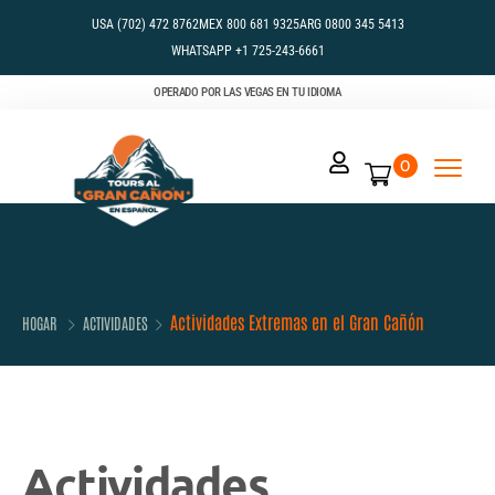
USA (702) 472 8762
MEX 800 681 9325
ARG 0800 345 5413
WHATSAPP +1 725-243-6661
OPERADO POR LAS VEGAS EN TU IDIOMA
0
Actividades Extremas en el Gran Cañón
HOGAR
ACTIVIDADES
Actividades